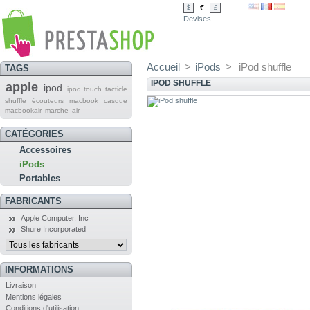
€
$
£
Devises
Accueil
>
iPods
>
iPod shuffle
TAGS
IPOD SHUFFLE
apple
ipod
ipod touch tacticle
shuffle
écouteurs
macbook
casque
macbookair
marche
air
CATÉGORIES
Accessoires
iPods
Portables
FABRICANTS
Apple Computer, Inc
Shure Incorporated
INFORMATIONS
Livraison
Mentions légales
Conditions d'utilisation