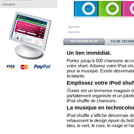
A propos
Imprimer
Agrandir
EN SAVOIR PLUS
FICHE TECHN
Un lien immédiat.
Portez jusqu'à 500 chansons accro
votre short. Arborez votre iPod sh
pour la musique. Existe désormais
éclatants.
Emplissez votre iPod shuff
iTunes est un immense magasin déd
parfaitement organisée et un jukeb
iPod shuffle de chansons.
La musique en technicolor
iPod shuffle s'affiche désormais d
rehaussent le design épuré du boî
bleu, le vert, le rose, le rouge et l'