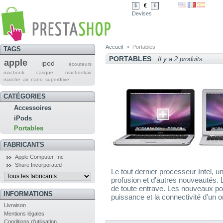
€
$
£
Devises
Accueil
>
Portables
TAGS
PORTABLES
Il y a 2 produits.
apple
ipod
écouteurs
macbook
casque
macbookair
marche
air
nano
superdrive
CATÉGORIES
Accessoires
iPods
Portables
FABRICANTS
Apple Computer, Inc
Shure Incorporated
Le tout dernier processeur Intel, 
profusion et d'autres nouveautés. 
de toute entrave. Les nouveaux po
INFORMATIONS
puissance et la connectivité d'un o
Livraison
Mentions légales
Conditions d'utilisation