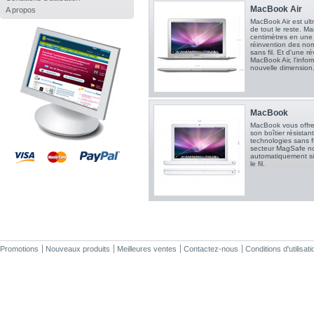
MacBook Air
A propos
MacBook Air est ultra
de tout le reste. Ma
centimètres en une n
réinvention des nor
sans fil. Et d'une r
MacBook Air, l'info
nouvelle dimension
MacBook
MacBook vous offre
son boîtier résista
technologies sans f
secteur MagSafe no
automatiquement si
le fil.
Promotions
Nouveaux produits
Meilleures ventes
Contactez-nous
Conditions d'utilisati