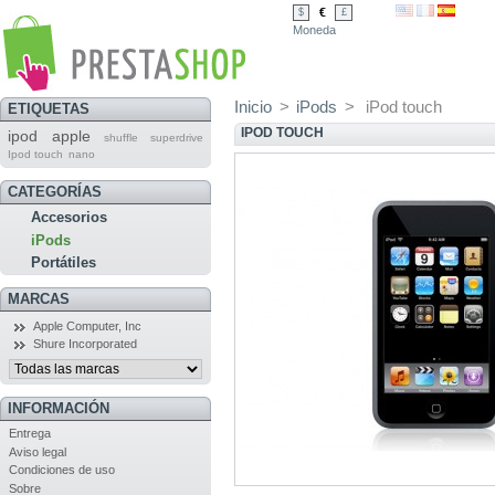
€
$
£
Moneda
Inicio
>
iPods
>
iPod touch
ETIQUETAS
IPOD TOUCH
ipod
apple
shuffle
superdrive
Ipod touch
nano
CATEGORÍAS
Accesorios
iPods
Portátiles
MARCAS
Apple Computer, Inc
Shure Incorporated
INFORMACIÓN
Entrega
Aviso legal
Condiciones de uso
Sobre