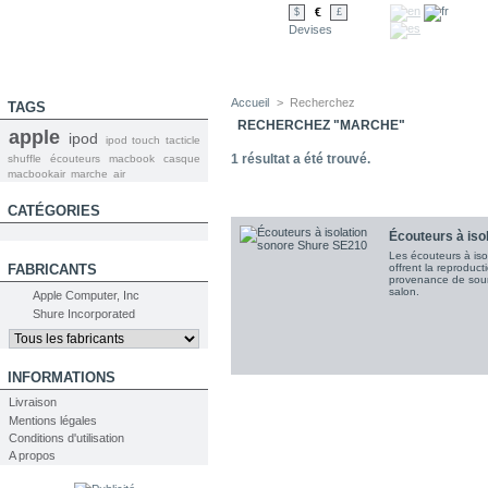
€
$
£
Devises
Accueil
>
Recherchez
TAGS
RECHERCHEZ "MARCHE"
apple
ipod
ipod touch tacticle
1
résultat a été trouvé.
shuffle
écouteurs
macbook
casque
macbookair
marche
air
CATÉGORIES
Écouteurs à isol
Les écouteurs à iso
FABRICANTS
offrent la reproduct
provenance de sour
salon.
Apple Computer, Inc
Shure Incorporated
INFORMATIONS
Livraison
Mentions légales
Conditions d'utilisation
A propos