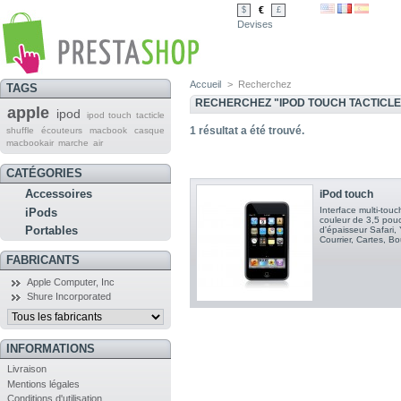
€
$
£
Devises
Accueil
>
Recherchez
TAGS
RECHERCHEZ "IPOD TOUCH TACTICLE
apple
ipod
ipod touch tacticle
1
résultat a été trouvé.
shuffle
écouteurs
macbook
casque
macbookair
marche
air
CATÉGORIES
Accessoires
iPod touch
Interface multi-tou
iPods
couleur de 3,5 pou
Portables
d'épaisseur Safari,
Courrier, Cartes, B
FABRICANTS
Apple Computer, Inc
Shure Incorporated
INFORMATIONS
Livraison
Mentions légales
Conditions d'utilisation