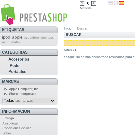
€
$
£
Moneda
Inicio
>
Buscar
ETIQUETAS
BUSCAR
ipod
apple
superdrive
Ipod touch
nano
shuffle
casque
CATEGORÍAS
casque No se han encontrado resultados para 
Accesorios
iPods
Portátiles
MARCAS
Apple Computer, Inc
Shure Incorporated
INFORMACIÓN
Entrega
Aviso legal
Condiciones de uso
Sobre